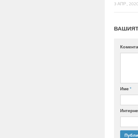
3 АПР., 202
ВАШИЯТ
Комента
Име
*
Интерне