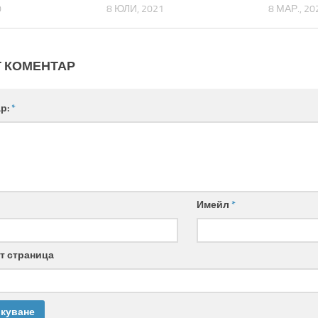
0
8 ЮЛИ, 2021
8 МАР., 20
 КОМЕНТАР
р:
*
Имейл
*
т страница