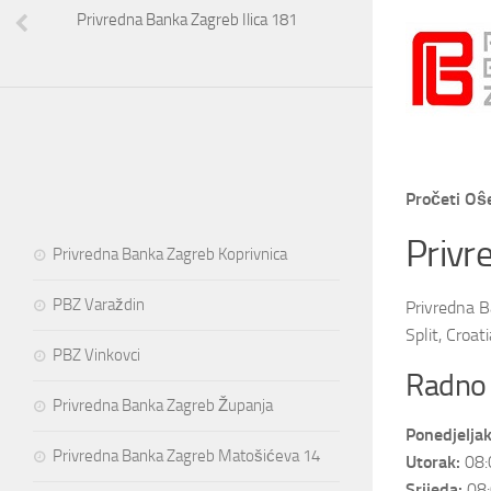
Privredna Banka Zagreb Ilica 181
Pročeti Oŝ
Privr
Privredna Banka Zagreb Koprivnica
PBZ Varaždin
Privredna B
Split, Croa
PBZ Vinkovci
Radno 
Privredna Banka Zagreb Županja
Ponedjeljak
Privredna Banka Zagreb Matošićeva 14
Utorak:
08:
Srijeda:
08: