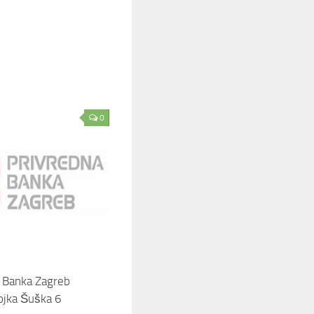
0
 Banka Zagreb
ojka Šuška 6