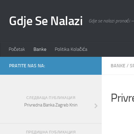
Gdje Se Nalazi
Gdje se nalazi pronaći –
Početak
Banke
Politika Kolačića
PRATITE NAS NA:
BANKE
/
S
Priv
СЛЕДВАЩА ПУБЛИКАЦИЯ
Privredna Banka Zagreb Knin
ПРЕДИШНА ПУБЛИКАЦИЯ