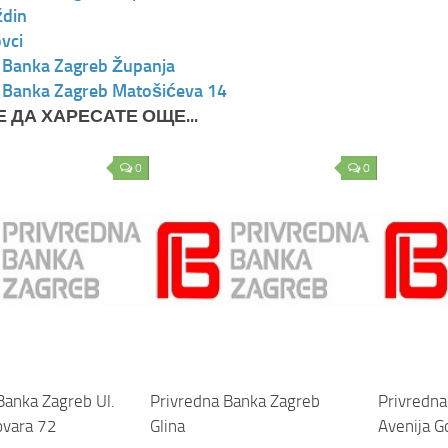
ždin
vci
 Banka Zagreb Županja
 Banka Zagreb Matošićeva 14
 ДА ХАРЕСАТЕ ОЩЕ...
0
0
Banka Zagreb Ul.
Privredna Banka Zagreb
Privredna
ovara 72
Glina
Avenija G