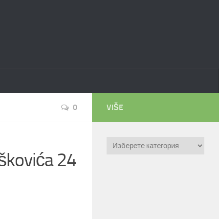
0
VIŠE
Категории
škovića 24