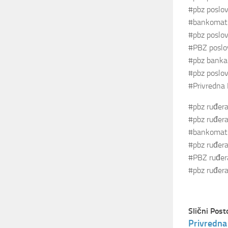
#pbz poslov
#bankomat p
#pbz poslova
#PBZ poslov
#pbz banka 
#pbz poslova
#Privredna 
#pbz ruđera
#pbz ruđera
#bankomat r
#pbz ruđera
#PBZ ruđera
#pbz ruđera
Slični Post
Privredna