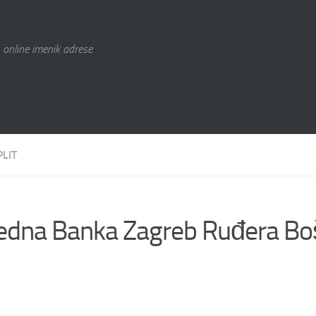
 online imenik adrese
PLIT
redna Banka Zagreb Ruđera Bo