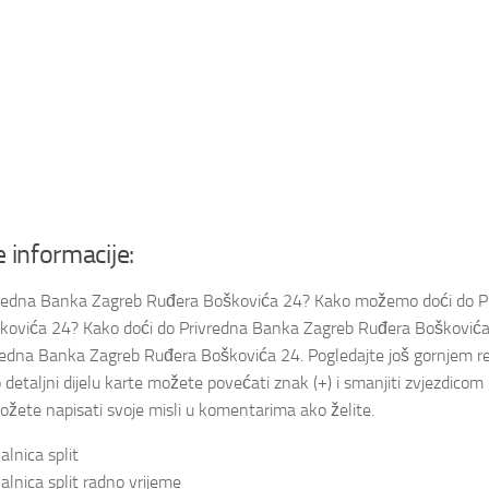
 informacije:
ivredna Banka Zagreb Ruđera Boškovića 24? Kako možemo doći do P
ovića 24? Kako doći do Privredna Banka Zagreb Ruđera Boškovića 2
vredna Banka Zagreb Ruđera Boškovića 24. Pogledajte još gornjem re
 detaljni dijelu karte možete povećati znak (+) i smanjiti zvjezdicom 
možete napisati svoje misli u komentarima ako želite.
alnica split
alnica split radno vrijeme