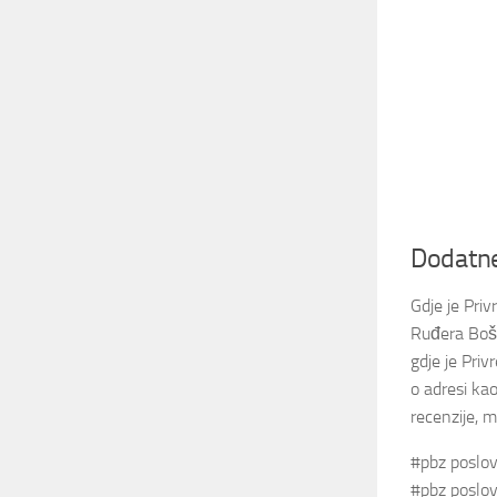
Dodatne
Gdje je Pr
Ruđera Bošk
gdje je Pri
o adresi kao
recenzije, 
#pbz poslov
#pbz poslov