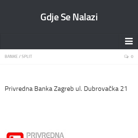
Gdje Se Nalazi
Početak
BANKE
/
SPLIT
0
Banke
Politika Kolačića
Privredna Banka Zagreb ul. Dubrovačka 21