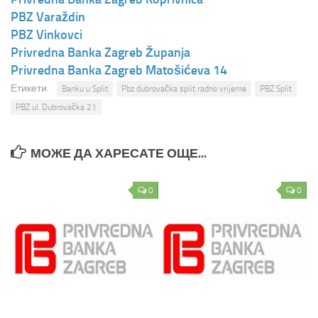
PBZ Varaždin
PBZ Vinkovci
Privredna Banka Zagreb Županja
Privredna Banka Zagreb Matošićeva 14
Етикети:
Banku u Split
Pbz dubrovačka split radno vrijeme
PBZ Split
PBZ ul. Dubrovačka 21
МОЖЕ ДА ХАРЕСАТЕ ОЩЕ...
0
0