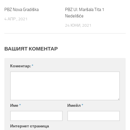
PBZ Nova Gradiška
PBZ Ul. Maršala Tita 1
Nedelišće
4 АПР., 2021
24 ЮНИ, 2021
ВАШИЯТ КОМЕНТАР
Коментар:
*
Име
*
Имейл
*
Интернет страница